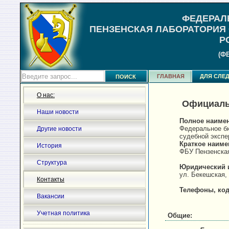
ФЕДЕРАЛ
ПЕНЗЕНСКАЯ ЛАБОРАТОРИЯ
Р
(Ф
ГЛАВНАЯ
ДЛЯ СЛЕД
О нас:
Официальн
Наши новости
Полное наиме
Федеральное б
Другие новости
судебной экспе
Краткое наиме
История
ФБУ Пензенска
Структура
Юридический 
ул. Бекешская, 
Контакты
Телефоны, код 
Вакансии
Учетная политика
Общие: