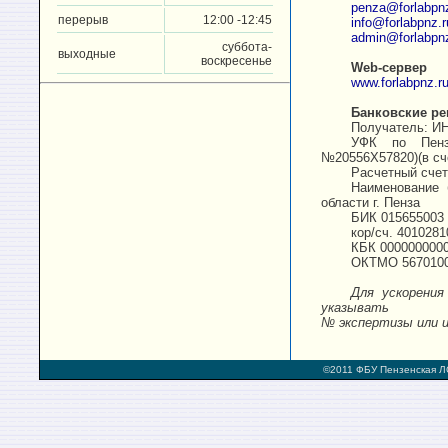
penza
@
forlabpn
перерыв
12:00 -12:45
info
@
forlabpnz
.
r
admin
@
forlabpn
суббота-
выходные
воскресенье
Web-сервер
www.forlabpnz.r
Банковские ре
Получатель: И
УФК по Пенз
№20556X57820)(в сч
Расчетный сче
Наименование 
области г. Пенза
БИК 015655003
кор/сч. 401028
КБК 0000000000
ОКТМО 567010
Для ускорени
указывать
№ экспертизы или и
©2011 ФБУ Пензенская Л