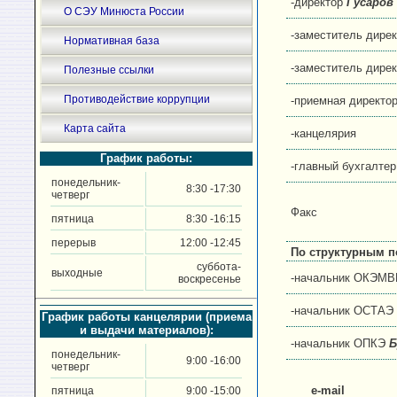
-директор
Гусаров
О СЭУ Минюста России
-заместитель дире
Нормативная база
-заместитель дире
Полезные ссылки
Противодействие коррупции
-приемная директо
Карта сайта
-канцелярия
График работы:
-главный бухгалте
понедельник-
8:30 -17:30
четверг
Факс
пятница
8:30 -16:15
перерыв
12:00 -12:45
По структурным п
суббота-
выходные
-начальник ОКЭМ
воскресенье
-начальник ОСТАЭ
График работы канцелярии (приема
и выдачи материалов):
-начальник ОПКЭ
Б
понедельник-
9:00 -16:00
четверг
e-mail
пятница
9:00 -15:00